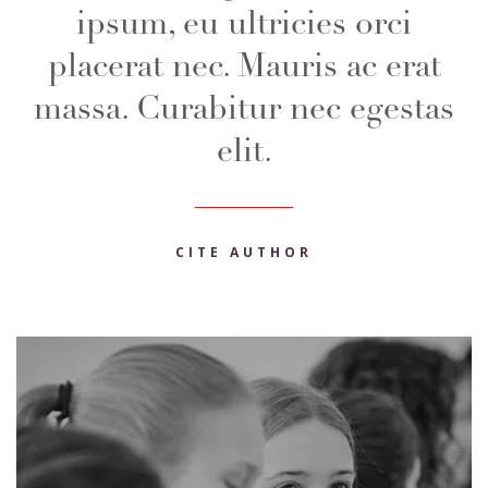
quam sit amet mi ornare
laoreet. onec vitae ante quis
massa vulputate mollis et at
lacus.
NEW AUTHOR NAME