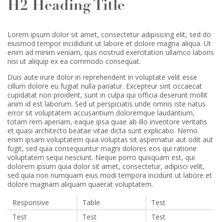
H2 Heading Title
Lorem ipsum dolor sit amet, consectetur adipisicing elit, sed do
eiusmod tempor incididunt ut labore et dolore magna aliqua. Ut
enim ad minim veniam, quis nostrud exercitation ullamco laboris
nisi ut aliquip ex ea commodo consequat.
Duis aute irure dolor in reprehenderit in voluptate velit esse
cillum dolore eu fugiat nulla pariatur. Excepteur sint occaecat
cupidatat non proident, sunt in culpa qui officia deserunt mollit
anim id est laborum. Sed ut perspiciatis unde omnis iste natus
error sit voluptatem accusantium doloremque laudantium,
totam rem aperiam, eaque ipsa quae ab illo inventore veritatis
et quasi architecto beatae vitae dicta sunt explicabo. Nemo
enim ipsam voluptatem quia voluptas sit aspernatur aut odit aut
fugit, sed quia consequuntur magni dolores eos qui ratione
voluptatem sequi nesciunt. Neque porro quisquam est, qui
dolorem ipsum quia dolor sit amet, consectetur, adipisci velit,
sed quia non numquam eius modi tempora incidunt ut labore et
dolore magnam aliquam quaerat voluptatem.
Responsive
Table
Test
Test
Test
Test